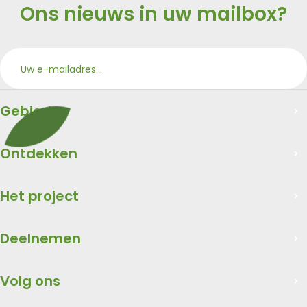
Ons nieuws in uw mailbox?
Aan
Merci
Gebied
Ontdekken
Het project
Deelnemen
Volg ons