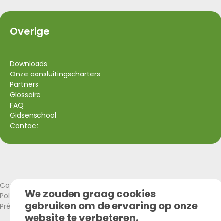
Overige
Downloads
Onze aansluitingscharters
Partners
Glossaire
FAQ
Gidsenschool
Contact
Visit Wallonia
Union Européenne
Cookies policy
We zouden graag cookies
Politique de confidentialité
gebruiken om de ervaring op onze
Préférences Cookies
website te verbeteren.