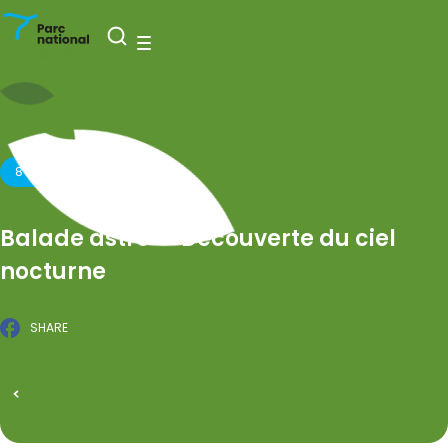
Nationaal Park Entre-Sambre-et-Meuse
Open zoeken
Menu
8 MAART 2026
Balade astro — Découverte du ciel
nocturne
SHARE
Facebook
GEPUBLICEERD OP 17 FEBRUARI 2026
Alle evenementen