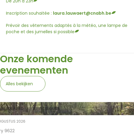
De 20h à 23h
Inscription souhaitée :
laura.lauwaert@cnabh.be
Prévoir des vêtements adaptés à la météo, une lampe de
poche et des jumelles si possible
Onze komende
evenementen
Alles bekijken
BALADE À PIED
SUIVEZ LE GUIDE
UGUSTUS 2026
ry 9622