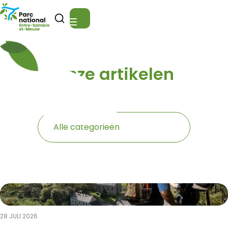
Nationaal Park Entre-Sambre-et-Meuse
Open zoeken
Menu
Onze artikelen
Catégories
Alle categorieën
news_list
ACTIVITÉS & DÉCOUVERTES
28 JULI 2026