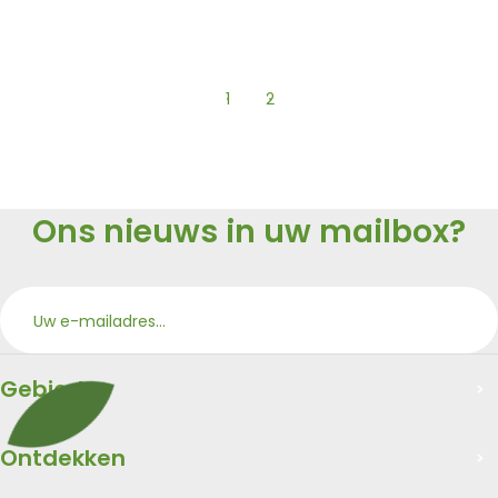
1
2
Vorige pagina
page
- Huidige pagina
page
Volgende pagina
Ons nieuws in uw mailbox?
Aan
Merci
Gebied
Ontdekken