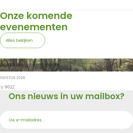
Onze komende
evenementen
Alles bekijken
BALADE À PIED
SUIVEZ LE GUIDE
UGUSTUS 2026
ry 9622
Ons nieuws in uw mailbox?
Aan
Merci