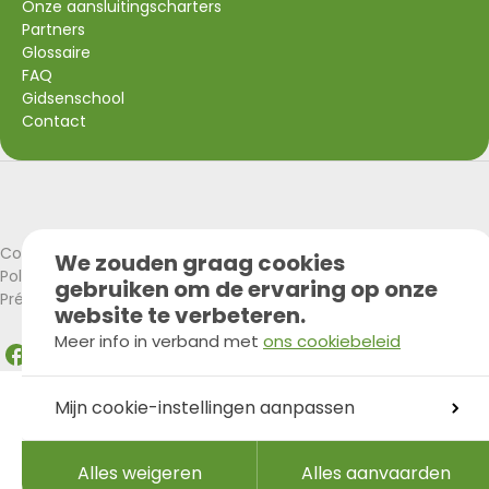
Onze aansluitingscharters
Partners
Glossaire
FAQ
Gidsenschool
Contact
Visit Wallonia
Union Européenne
Cookies policy
We zouden graag cookies
Politique de confidentialité
gebruiken om de ervaring op onze
Préférences Cookies
website te verbeteren.
Meer info in verband met
ons cookiebeleid
Facebook
Instagram
LinkedIn
Mijn cookie-instellingen aanpassen
Alles weigeren
Alles aanvaarden