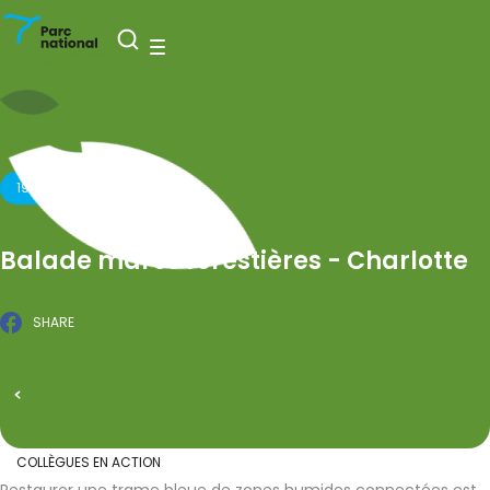
Nationaal Park Entre-Sambre-et-Meuse
Open zoeken
Menu
19 MEI 2026
Balade mares forestières - Charlotte
SHARE
Facebook
GEPUBLICEERD OP 27 MAART 2026
Alle evenementen
COLLÈGUES EN ACTION