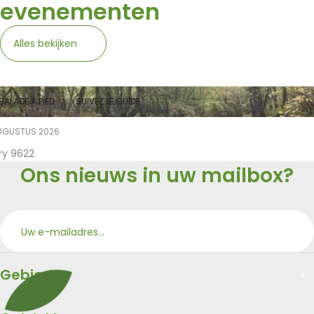
evenementen
Alles bekijken
BALADE À PIED
SUIVEZ LE GUIDE
UGUSTUS 2026
ry 9622
Ons nieuws in uw mailbox?
Aan
Merci
Gebied