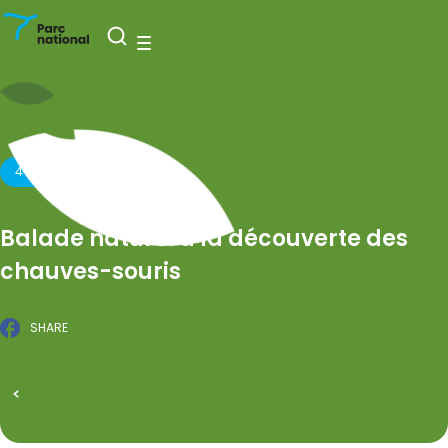
Nationaal Park Entre-Sambre-et-Meuse
Open zoeken
Menu
4 JULI 2026
Balade nature: à la découverte des
chauves-souris
SHARE
Facebook
GEPUBLICEERD OP 19 FEBRUARI 2026
Alle evenementen