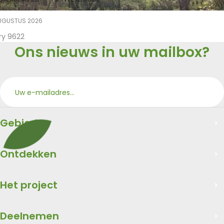
UGUSTUS 2026
ry 9622
Ons nieuws in uw mailbox?
Aan
Merci
Gebied
Ontdekken
Het project
Deelnemen