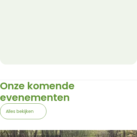
Onze komende
evenementen
Alles bekijken
BALADE À PIED
SUIVEZ LE GUIDE