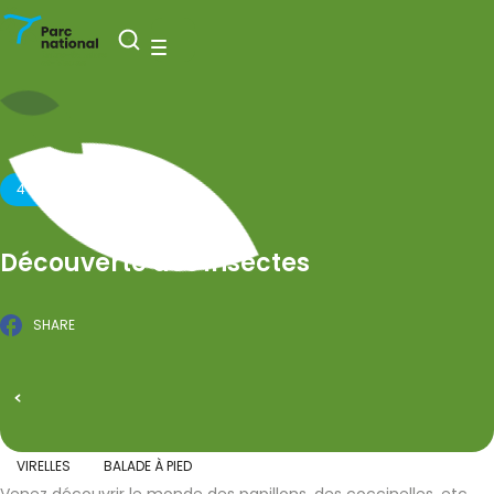
Nationaal Park Entre-Sambre-et-Meuse
Open zoeken
Menu
4 JULI 2025
Découverte des insectes
SHARE
Facebook
GEPUBLICEERD OP 14 MEI 2025
Alle evenementen
VIRELLES
BALADE À PIED