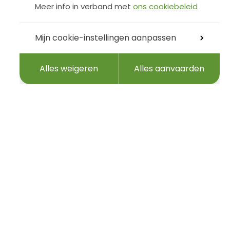
Meer info in verband met
ons cookiebeleid
Mijn cookie-instellingen aanpassen
Alles weigeren
Alles aanvaarden
 e-mailadres…
Volg ons
Niews