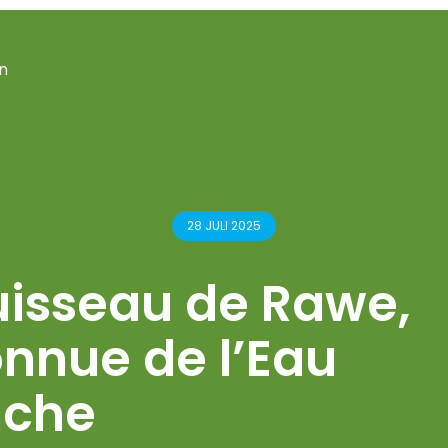
n
28 JULI 2025
uisseau de Rawe,
nnue de l’Eau
nche