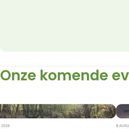
Onze komende e
 PIED
SUIVEZ LE GUIDE
OBS
 2026
8 AUGU