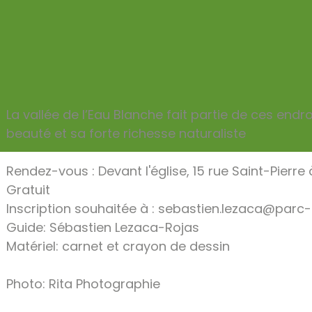
GEPUBLICEERD OP 15 MEI 2025
La vallée de l’Eau Blanche fait partie de ces end
beauté et sa forte richesse naturaliste
Rendez-vous : Devant l'église, 15 rue Saint-Pierr
Gratuit
Inscription souhaitée à : sebastien.lezaca@parc
Guide: Sébastien Lezaca-Rojas
Matériel: carnet et crayon de dessin
Photo: Rita Photographie