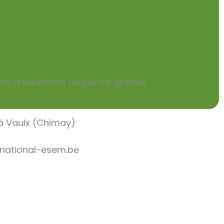
roits d'exception de par sa grande
e à Vaulx (Chimay)
-national-esem.be