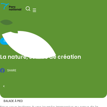
Nationaal Park Entre-Sambre-et-Meuse
Open zoeken
Menu
17 JUNI 2026
La nature, source de création
SHARE
Facebook
GEPUBLICEERD OP 24 FEBRUARI 2026
Alle evenementen
BALADE À PIED