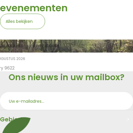
evenementen
Alles bekijken
BALADE À PIED
SUIVEZ LE GUIDE
UGUSTUS 2026
ry 9622
Ons nieuws in uw mailbox?
Aan
Merci
Gebied