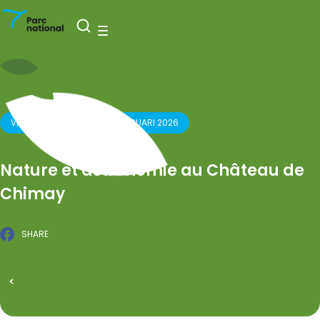
Nationaal Park Entre-Sambre-et-Meuse
Open zoeken
Menu
VANAF
20 MAART
TOT
20 FEBRUARI 2026
Nature et astronomie au Château de
Chimay
SHARE
Facebook
GEPUBLICEERD OP 17 FEBRUARI 2026
Alle evenementen