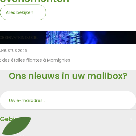
Alles bekijken
OBSERVATION DU CIEL
AUGUSTUS 2026
t des étoiles filantes à Momignies
Ons nieuws in uw mailbox?
Aan
Merci
Gebied