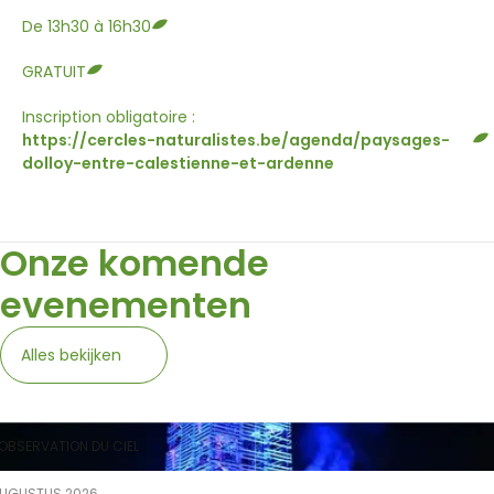
De 13h30 à 16h30
GRATUIT
Inscription obligatoire :
https://cercles-naturalistes.be/agenda/paysages-
dolloy-entre-calestienne-et-ardenne
Onze komende
evenementen
Alles bekijken
OBSERVATION DU CIEL
AUGUSTUS 2026