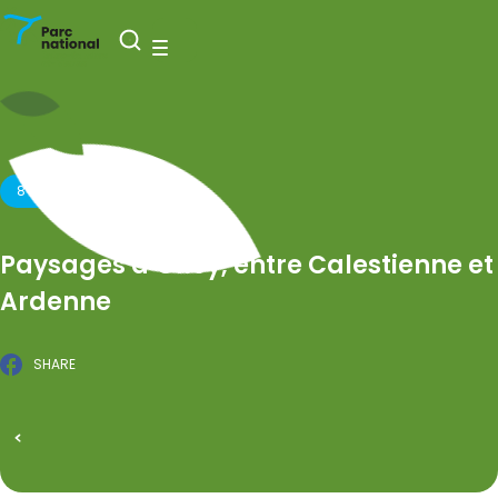
Nationaal Park Entre-Sambre-et-Meuse
Open zoeken
Menu
8 JULI 2026
Paysages d’Olloy, entre Calestienne et
Ardenne
SHARE
Facebook
GEPUBLICEERD OP 19 FEBRUARI 2026
Alle evenementen