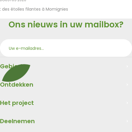
t des étoiles filantes à Momignies
Ons nieuws in uw mailbox?
Aan
Merci
Gebied
Ontdekken
Het project
Deelnemen