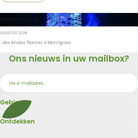
OBSERVATION DU CIEL
AUGUSTUS 2026
t des étoiles filantes à Momignies
Ons nieuws in uw mailbox?
Aan
Merci
Gebied
Ontdekken