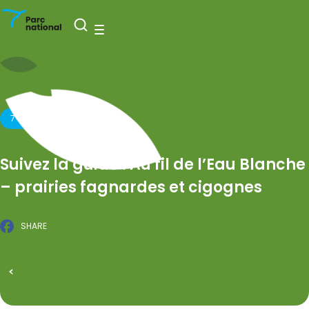
Nationaal Park Entre-Sambre-et-Meuse
Open zoeken
Menu
7 JULI 2026
Suivez la guide : Au fil de l’Eau Blanche
– prairies fagnardes et cigognes
SHARE
Facebook
GEPUBLICEERD OP 24 FEBRUARI 2026
Alle evenementen