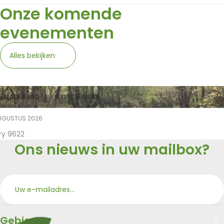
Onze komende
evenementen
Alles bekijken
BALADE À PIED
SUIVEZ LE GUIDE
UGUSTUS 2026
ry 9622
Ons nieuws in uw mailbox?
Aan
Merci
Gebied