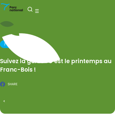
Nationaal Park Entre-Sambre-et-Meuse
Open zoeken
Menu
2 MEI 2026
Suivez la guide : C’est le printemps au
Franc-Bois !
SHARE
Facebook
GEPUBLICEERD OP 24 FEBRUARI 2026
Alle evenementen