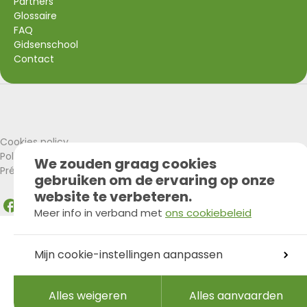
Partners
Glossaire
FAQ
Gidsenschool
Contact
Visit Wallonia
Union Européenne
Cookies policy
Politique de confidentialité
We zouden graag cookies
Préférences Cookies
gebruiken om de ervaring op onze
website te verbeteren.
Facebook
Instagram
LinkedIn
Meer info in verband met
ons cookiebeleid
Mijn cookie-instellingen aanpassen
Alles weigeren
Alles aanvaarden