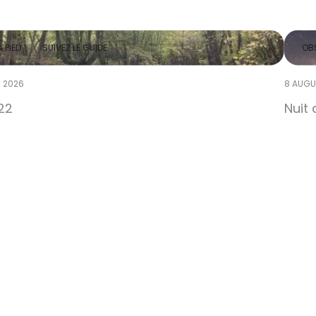
 PIED
SUIVEZ LE GUIDE
OBS
 2026
8 AUGU
22
Nuit 