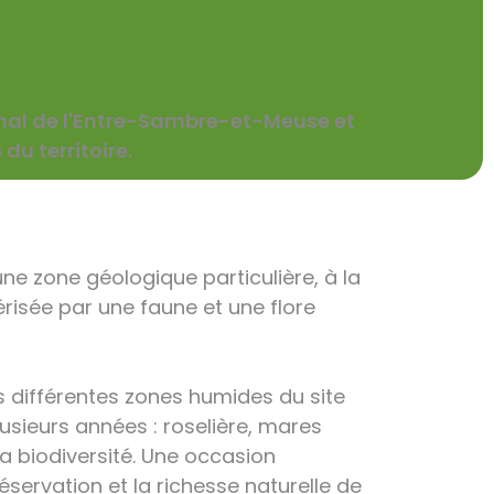
onal de l'Entre-Sambre-et-Meuse et
du territoire.
ne zone géologique particulière, à la
risée par une faune et une flore
s différentes zones humides du site
usieurs années : roselière, mares
a biodiversité. Une occasion
servation et la richesse naturelle de