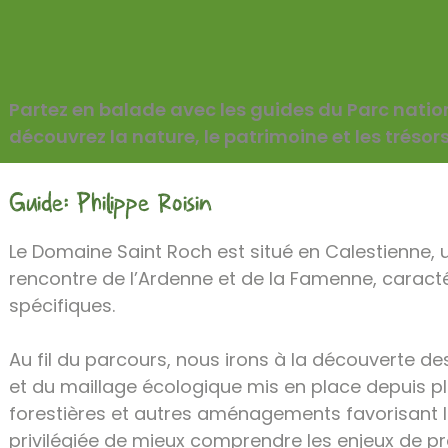
GEPUBLICEERD OP 25 FEBRUARI 2026
Partez en balade avec les guides du Parc nati
découvrez la nature, le patrimoine et les trésors 
Guide: Philippe Roisin
Le Domaine Saint Roch est situé en Calestienne, u
rencontre de l’Ardenne et de la Famenne, caracté
spécifiques.
Au fil du parcours, nous irons à la découverte de
et du maillage écologique mis en place depuis pl
forestières et autres aménagements favorisant l
privilégiée de mieux comprendre les enjeux de pré