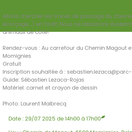
Allons chercher les traces de passage du chevreu
écorçage,...) en forêt. Nous ne laisserons évide
animaux de côté!
Rendez-vous : Au carrefour du Chemin Magout et
Momignies
Gratuit
Inscription souhaitée à : sebastien.lezaca@parc
Guide: Sébastien Lezaca-Rojas
Matériel: carnet et crayon de dessin
Photo: Laurent Malbrecq
Date : 29/07 2025 de 14h00 à 17h00