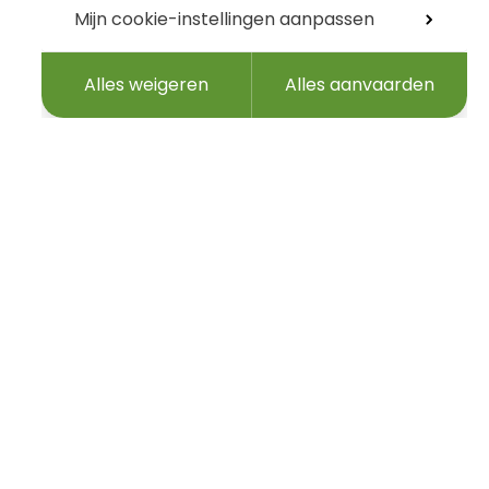
Mijn cookie-instellingen aanpassen
Alles weigeren
Alles aanvaarden
 e-mailadres…
Volg ons
Niews
Agenda