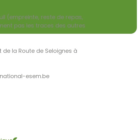
il (empreinte, reste de repas,
mment pas les traces des autres
 de la Route de Seloignes à
-national-esem.be