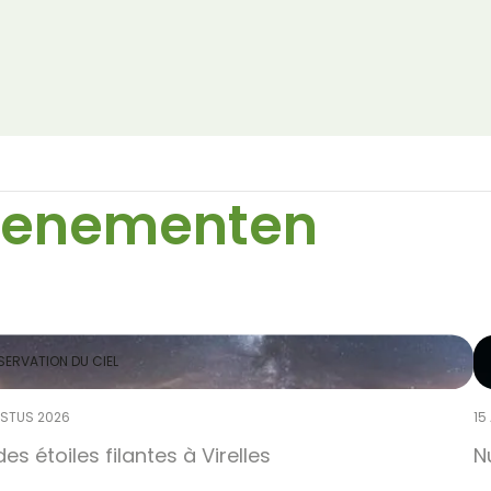
venementen
ERVATION DU CIEL
STUS 2026
15
des étoiles filantes à Virelles
N