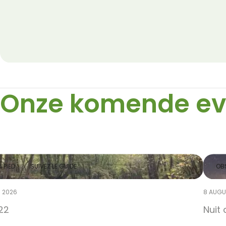
Onze komende e
 PIED
SUIVEZ LE GUIDE
OBS
 2026
8 AUGU
22
Nuit 