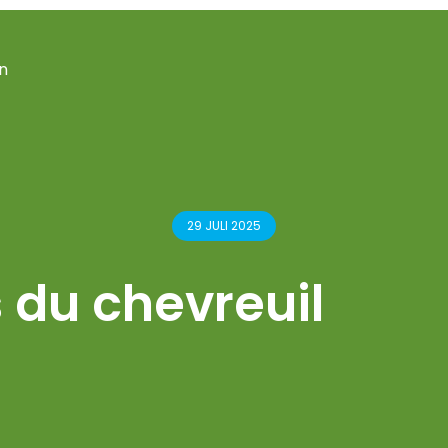
n
29 JULI 2025
s du chevreuil
GEPUBLICEERD OP 15 MEI 2025