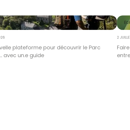
ÉS & DÉCOUVERTES
ÉC
026
2 JUILL
elle plateforme pour découvrir le Parc
Faire
… avec un.e guide
entre