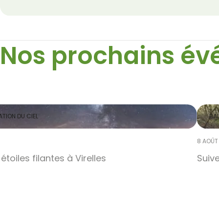
Nos prochains é
TION DU CIEL
BAL
6
8 AOÛT
étoiles filantes à Virelles
Suive