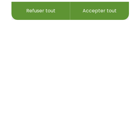
Refuser tout
Accepter tout
tre adresse e-mail…
Nous suivre
Actualité
Actualités et agenda