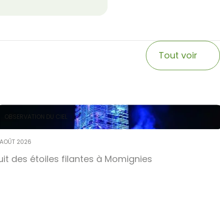
Tout voir
OBSERVATION DU CIEL
 AOÛT 2026
uit des étoiles filantes à Momignies