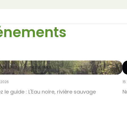
vénements
ADE À PIED
SUIVEZ LE GUIDE
 2026
15
z le guide : L'Eau noire, rivière sauvage
N