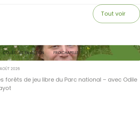
Tout voir
COLLÈGUES EN ACTION
FROICHAPELLE
 AOÛT 2026
es forêts de jeu libre du Parc national – avec Odile
ayot