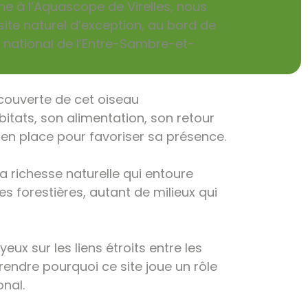
ne à l’Aquascope de Virelles, nous
ite naturel d’exception, au bord de
rc national de l’Entre-Sambre-et-
écouverte de cet oiseau
itats, son alimentation, son retour
 en place pour favoriser sa présence.
 richesse naturelle qui entoure
nes forestières, autant de milieux qui
eux sur les liens étroits entre les
endre pourquoi ce site joue un rôle
onal.