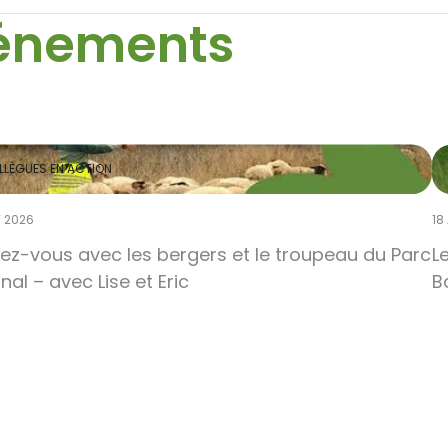
vénements
LLÈGUES EN ACTION
T 2026
18
ez-vous avec les bergers et le troupeau du Parc
L
nal – avec Lise et Eric
B