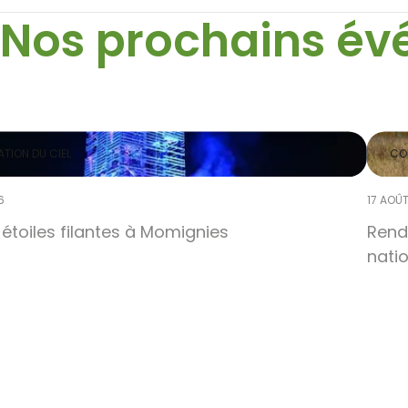
Nos prochains é
TION DU CIEL
CO
6
17 AOÛ
 étoiles filantes à Momignies
Rend
natio