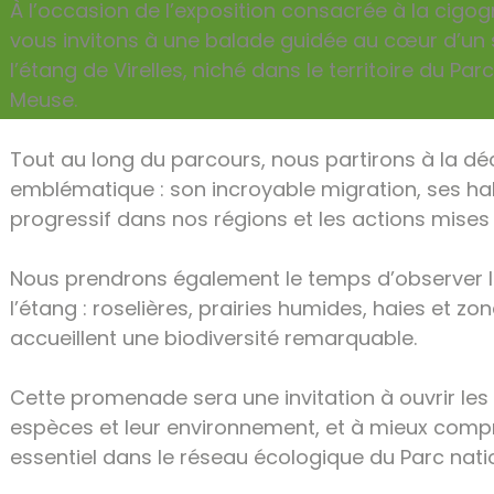
À l’occasion de l’exposition consacrée à la cigog
vous invitons à une balade guidée au cœur d’un s
l’étang de Virelles, niché dans le territoire du Pa
Meuse.
Tout au long du parcours, nous partirons à la d
emblématique : son incroyable migration, ses hab
progressif dans nos régions et les actions mises
Nous prendrons également le temps d’observer la
l’étang : roselières, prairies humides, haies et zo
accueillent une biodiversité remarquable.
Cette promenade sera une invitation à ouvrir les y
espèces et leur environnement, et à mieux compr
essentiel dans le réseau écologique du Parc nati