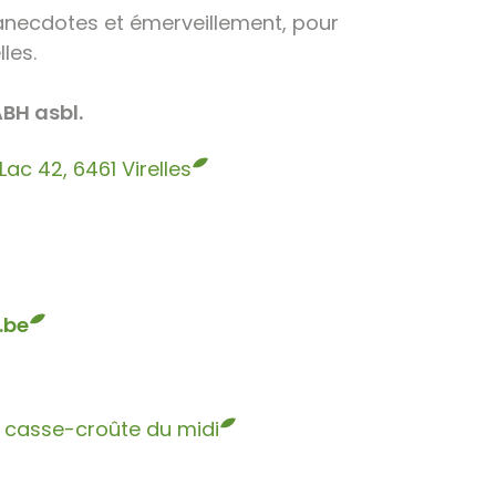
 anecdotes et émerveillement, pour
les.
ABH asbl.
ac 42, 6461 Virelles
.be
 casse-croûte du midi