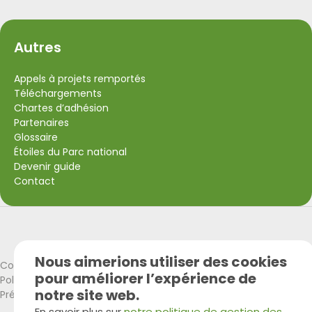
Autres
Appels à projets remportés
Téléchargements
Chartes d’adhésion
Partenaires
Glossaire
Étoiles du Parc national
Devenir guide
Contact
VISITWallonia
Union Européenne
Nous aimerions utiliser des cookies
Cookies policy
pour améliorer l’expérience de
Politique de confidentialité
notre site web.
Préférences Cookies
En savoir plus sur
notre politique de gestion des