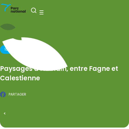
Parc national de l’Entre-Sambre-et-Meuse
Ouvrir la recherche
Menu
10 JUILLET 2026
Paysages d’Aublain, entre Fagne et
Calestienne
PARTAGER
Facebook
PUBLIÉ LE 19 FÉVRIER 2026
Tous les événements