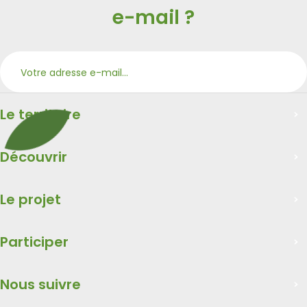
e-mail ?
S’ab
Merci
Le territoire
Découvrir
Le projet
Participer
Nous suivre