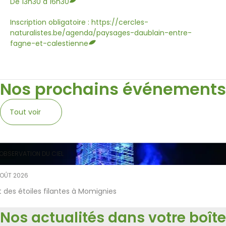
De 13h30 à 16h30
Inscription obligatoire : https://cercles-
naturalistes.be/agenda/paysages-daublain-entre-
fagne-et-calestienne
Nos prochains événements
Tout voir
OBSERVATION DU CIEL
AOÛT 2026
t des étoiles filantes à Momignies
Nos actualités dans votre boîte