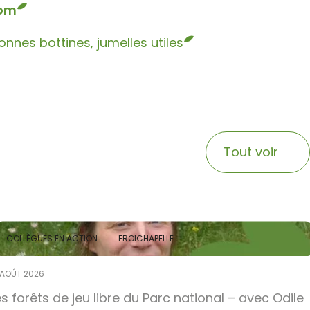
com
nnes bottines, jumelles utiles
Tout voir
COLLÈGUES EN ACTION
FROICHAPELLE
 AOÛT 2026
es forêts de jeu libre du Parc national – avec Odile