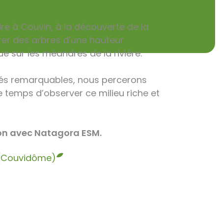
re à Couvin, à la découverte de la
rer des arbres d’une hauteur
e sur les méandres de la rivière.
lités remarquables, nous percerons
e temps d’observer ce milieu riche et
tion avec Natagora ESM.
n (Couvidôme)