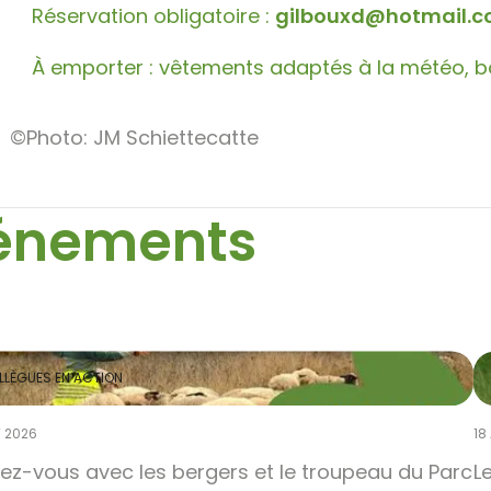
Réservation obligatoire :
gilbouxd@hotmail.
À emporter : vêtements adaptés à la météo, bo
©Photo: JM Schiettecatte
vénements
LLÈGUES EN ACTION
T 2026
18
ez-vous avec les bergers et le troupeau du Parc
L