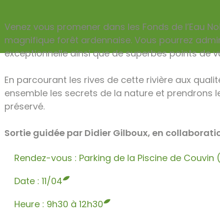
Venez vous promener dans les Fonds de l’Eau Noi
magnifique forêt ardennaise. Vous pourrez admi
exceptionnelle ainsi que de superbes points de vu
En parcourant les rives de cette rivière aux qua
ensemble les secrets de la nature et prendrons l
préservé.
Sortie guidée par Didier Gilboux, en collabora
Rendez-vous : Parking de la Piscine de Couvi
Date : 11/04
Heure : 9h30 à 12h30