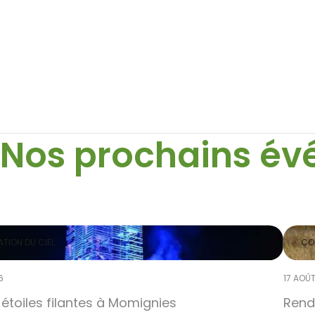
Nos prochains é
TION DU CIEL
CO
6
17 AOÛ
 étoiles filantes à Momignies
Rend