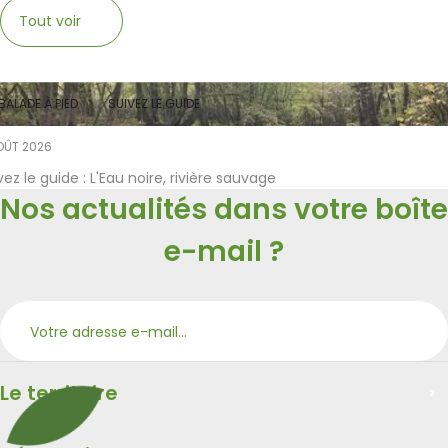
Tout voir
BALADE À PIED
SUIVEZ LE GUIDE
OÛT 2026
vez le guide : L'Eau noire, rivière sauvage
Nos actualités dans votre boîte
e-mail ?
S’ab
Merci
Le territoire