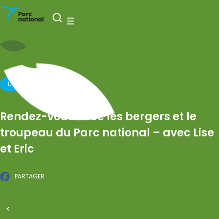
Parc national de l’Entre-Sambre-et-Meuse
Ouvrir la recherche
Menu
17 AOÛT 2026
Rendez-vous avec les bergers et le
troupeau du Parc national – avec Lise
et Eric
PARTAGER
Facebook
PUBLIÉ LE 27 MARS 2026
Tous les événements