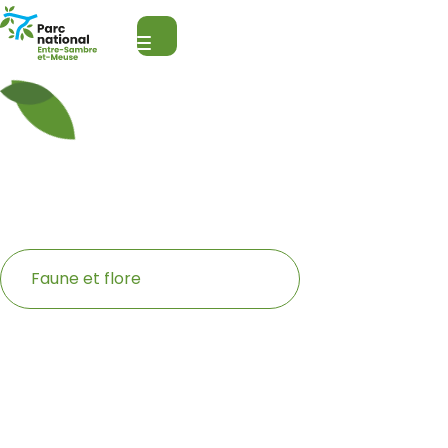
Parc national de l’Entre-Sambre-et-Meuse
Ouvrir la recherche
Menu
Nos prochains
événements
Catégories
Faune et flore
event_list