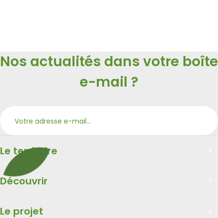
Nos actualités dans votre boîte
e-mail ?
S’ab
Merci
Le territoire
Découvrir
Le projet