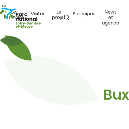
Parc national de l’Entre-Sambre-et-Meuse
Le
Le
News
Visiter
Participer
territoire
projet
et
FR
Ouvrir la recherche
agenda
Bux