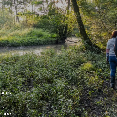
ouses
aux
e une