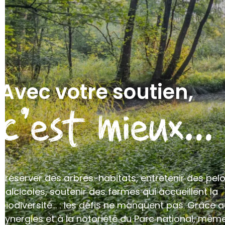
Avec votre soutien,
c’est mieux…
Préserver des arbres-habitats, entretenir des pel
calcicoles, soutenir des fermes qui accueillent la
biodiversité… : les défis ne manquent pas. Grâce 
synergies et à la notoriété du Parc national, mêm