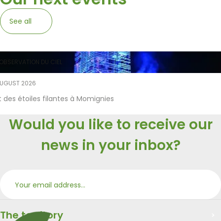
See all
OBSERVATION DU CIEL
AUGUST 2026
t des étoiles filantes à Momignies
Would you like to receive our
news in your inbox?
Subs
Merci
The territory