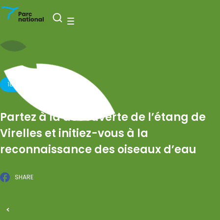
National Park Entre-Sambre-et-Meuse
Open search
Menu
18 FEBRUARY 2026
Partez à la découverte de l’étang de
Virelles et initiez-vous à la
reconnaissance des oiseaux d’eau
SHARE
Facebook
PUBLISHED ON 10 FEBRUARY 2026
All events