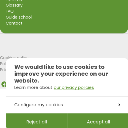
Glossary
FAQ
Guide school
Contact
Visit Wallonia
Union Européenne
Cookies policy
Politique de confidentialité
We would like to use cookies to
Préférences Cookies
improve your experience on our
website.
Learn more about
our privacy policies
Facebook
Instagram
LinkedIn
Configure my cookies
Reject all
Accept all