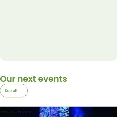
Our next events
See all
OBSERVATION DU CIEL