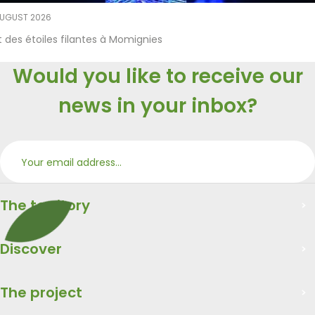
AUGUST 2026
t des étoiles filantes à Momignies
Would you like to receive our
news in your inbox?
Subs
Merci
The territory
Discover
The project