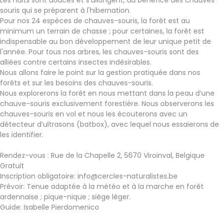
Les nuits sont douces et s’allongent, au bénéfice des chauves-
souris qui se préparent à l'hibernation.
Pour nos 24 espèces de chauves-souris, la forêt est au
minimum un terrain de chasse ; pour certaines, la forêt est
indispensable au bon développement de leur unique petit de
l'année. Pour tous nos arbres, les chauves-souris sont des
alliées contre certains insectes indésirables.
Nous allons faire le point sur la gestion pratiquée dans nos
forêts et sur les besoins des chauves-souris.
Nous explorerons la forêt en nous mettant dans la peau d’une
chauve-souris exclusivement forestière. Nous observerons les
chauves-souris en vol et nous les écouterons avec un
détecteur d’ultrasons (batbox), avec lequel nous essaierons de
les identifier.
Rendez-vous : Rue de la Chapelle 2, 5670 Viroinval, Belgique
Gratuit
Inscription obligatoire: info@cercles-naturalistes.be
Prévoir: Tenue adaptée à la météo et à la marche en forêt
ardennaise ; pique-nique ; siège léger.
Guide: Isabelle Pierdomenico