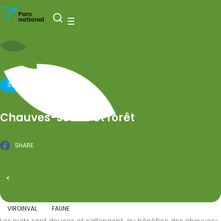
National Park Entre-Sambre-et-Meuse
Open search
Menu
30 AUGUST 2025
Chauves-souris et forêt
SHARE
Facebook
PUBLISHED ON 15 MAY 2025
All events
VIROINVAL
FAUNE