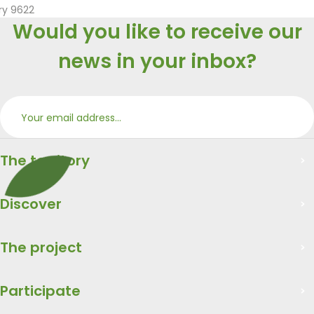
ry 9622
Would you like to receive our
news in your inbox?
Subs
Merci
The territory
Discover
The project
Participate