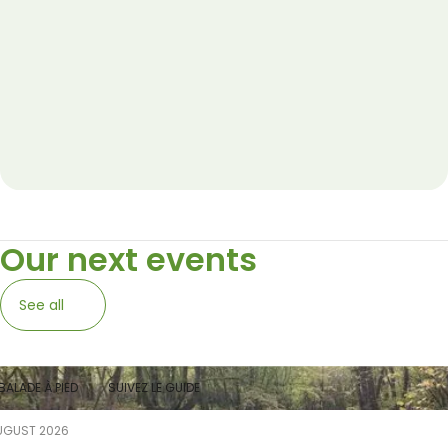
Our next events
See all
BALADE À PIED
SUIVEZ LE GUIDE
UGUST 2026