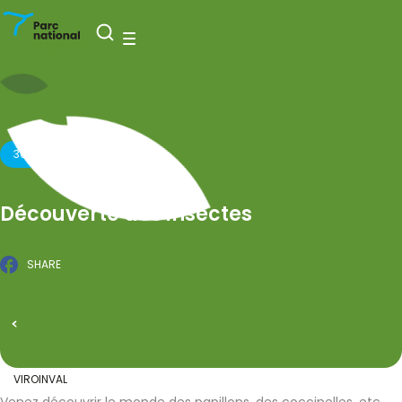
National Park Entre-Sambre-et-Meuse
Open search
Menu
30 JUNE 2025
Découverte des insectes
SHARE
Facebook
PUBLISHED ON 14 MAY 2025
All events
VIROINVAL