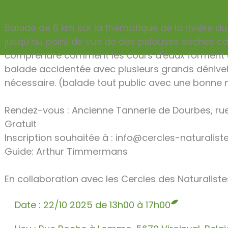
Balade de 6 km sur la thématique de la rivière du 
jusqu’au point de vue de des pelouses sèches ca
comprendre comment les cours d'eaux forment c
balade accidentée avec plusieurs grands dénive
nécessaire. (balade tout public avec une bonne 
Rendez-vous : Ancienne Tannerie de Dourbes, r
Gratuit
Inscription souhaitée à : info@cercles-naturalist
Guide: Arthur Timmermans
En collaboration avec les Cercles des Naturalist
Date : 22/10 2025 de 13h00 à 17h00