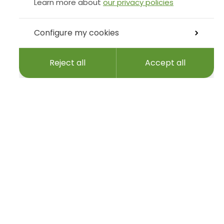
Learn more about
our privacy policies
Configure my cookies
Reject all
Accept all
r email address…
Follow us