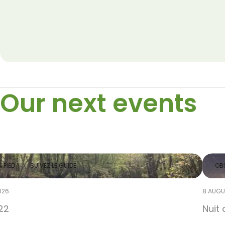
Our next events
 PIED
SUIVEZ LE GUIDE
OBS
026
8 AUGU
22
Nuit 