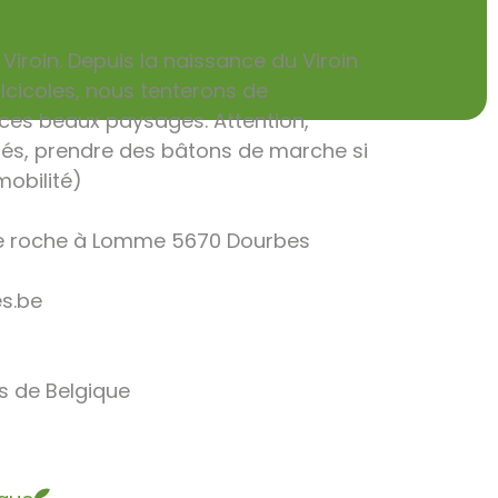
Viroin. Depuis la naissance du Viroin
lcicoles, nous tenterons de
es beaux paysages. Attention,
lés, prendre des bâtons de marche si
mobilité)
ue roche à Lomme 5670 Dourbes
es.be
es de Belgique