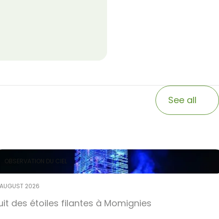
See all
OBSERVATION DU CIEL
 AUGUST 2026
uit des étoiles filantes à Momignies