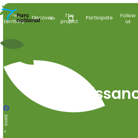
National Park Entre-Sambre-et-Meuse
The
The
Follow
Discover
Participate
EN
territory
project
us
Open search
La naissanc
Facebook
SHARE
All events