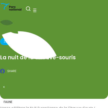
National Park Entre-Sambre-et-Meuse
Open search
Menu
22 AUGUST 2025
La nuit de la chauve-souris
SHARE
Facebook
PUBLISHED ON 15 MAY 2025
All events
FAUNE