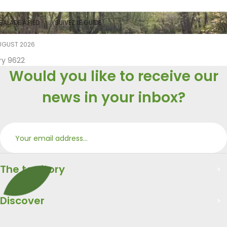
BALADE À PIED
SUIVEZ LE GUIDE
UGUST 2026
ry 9622
Would you like to receive our
news in your inbox?
Subs
Merci
The territory
Discover