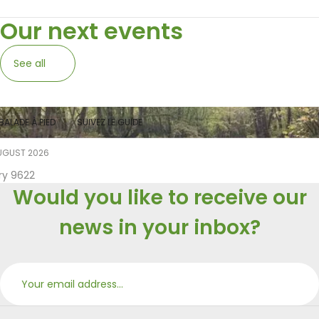
Our next events
See all
BALADE À PIED
SUIVEZ LE GUIDE
UGUST 2026
ry 9622
Would you like to receive our
news in your inbox?
Subs
Merci