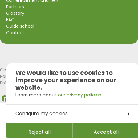
Our enrollment charters
Partners
Glossary
FAQ
Guide school
Contact
Visit Wallonia
Union Européenne
Cookies policy
We would like to use cookies to
Politique de confidentialité
improve your experience on our
Préférences Cookies
website.
Learn more about
our privacy policies
Facebook
Instagram
LinkedIn
Configure my cookies
Reject all
Accept all