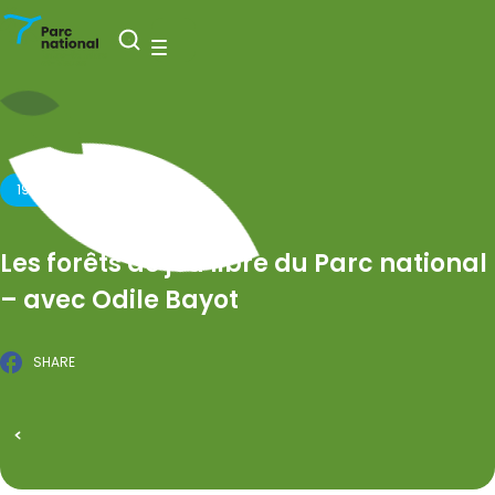
National Park Entre-Sambre-et-Meuse
Open search
Menu
19 AUGUST 2026
Les forêts de jeu libre du Parc national
– avec Odile Bayot
SHARE
Facebook
PUBLISHED ON 27 MARCH 2026
All events