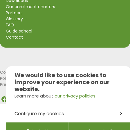
Downloads
Our enrollment charters
Partners
Glossary
FAQ
Guide school
Contact
Visit Wallonia
Union Européenne
Cookies policy
We would like to use cookies to
Politique de confidentialité
improve your experience on our
Préférences Cookies
website.
Learn more about
our privacy policies
Facebook
Instagram
LinkedIn
Configure my cookies