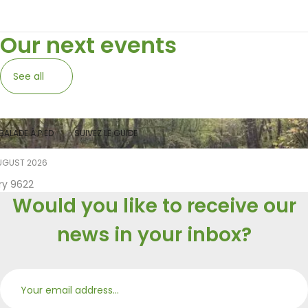
Our next events
See all
BALADE À PIED
SUIVEZ LE GUIDE
UGUST 2026
ry 9622
Would you like to receive our
news in your inbox?
Subs
Merci