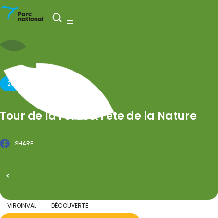
National Park Entre-Sambre-et-Meuse
Open search
Menu
20 SEPTEMBER 2026
Tour de la Forêt & Fête de la Nature
SHARE
Facebook
PUBLISHED ON 27 MARCH 2026
All events
VIROINVAL
DÉCOUVERTE