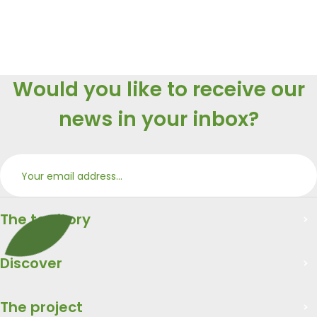
Would you like to receive our
news in your inbox?
Subs
Merci
The territory
Discover
The project