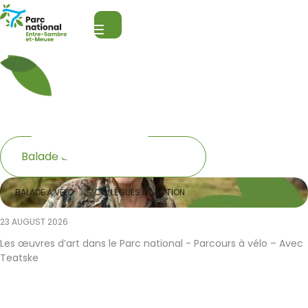
National Park Entre-Sambre-et-Meuse
Open search
Menu
Our next events
Catégories
Balade à vélo
event_list
BALADE À VÉLO
COLLÈGUES EN ACTION
23 AUGUST 2026
Les œuvres d’art dans le Parc national - Parcours à vélo – Avec
Teatske