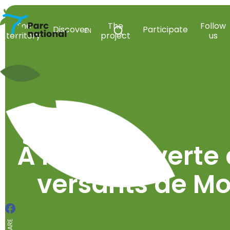
National Park Entre-Sambre-et-Meuse
The
The
Follow
Discover
Participate
EN
territory
project
us
Open search
À la découverte 
versants de Mo
Facebook
SHARE