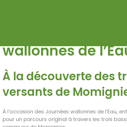
PUBLISHED ON 10 FEBRUARY 2026
Balade à vélo — 
wallonnes de l’Ea
À la découverte des t
versants de Momigni
À l’occasion des Journées wallonnes de l’Eau, en
pour un parcours original à travers les trois bass
commune de Momignies.