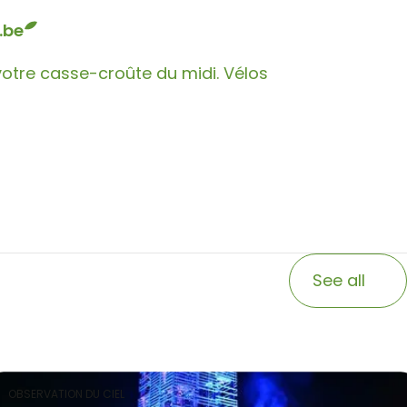
.be
otre casse-croûte du midi. Vélos
See all
OBSERVATION DU CIEL