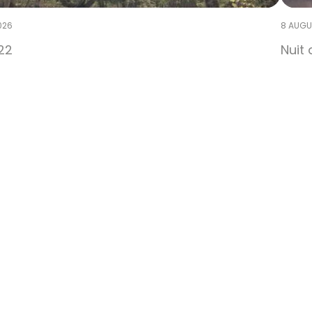
026
8 AUGU
22
Nuit 