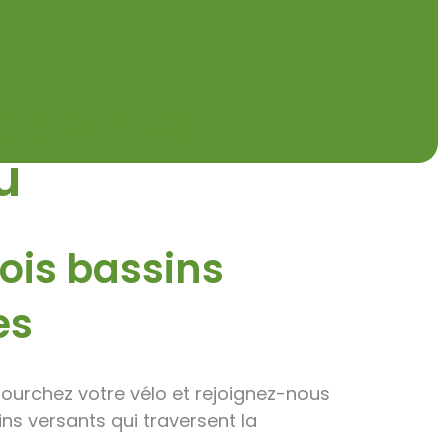
Journées
u
rois bassins
es
fourchez votre vélo et rejoignez-nous
ins versants qui traversent la