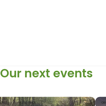
Our next events
 PIED
SUIVEZ LE GUIDE
OBS