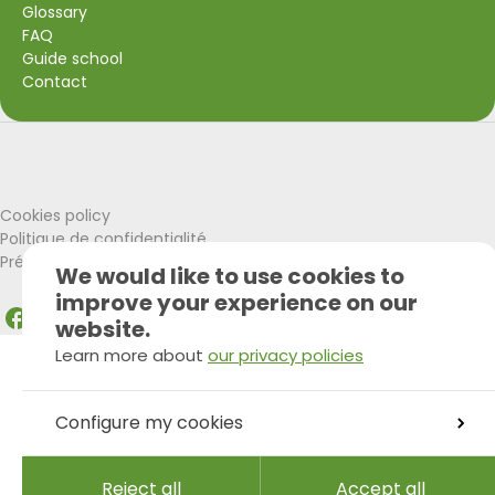
Glossary
FAQ
Guide school
Contact
Visit Wallonia
Union Européenne
Cookies policy
Politique de confidentialité
Préférences Cookies
We would like to use cookies to
improve your experience on our
website.
Facebook
Instagram
LinkedIn
Learn more about
our privacy policies
Configure my cookies
Reject all
Accept all