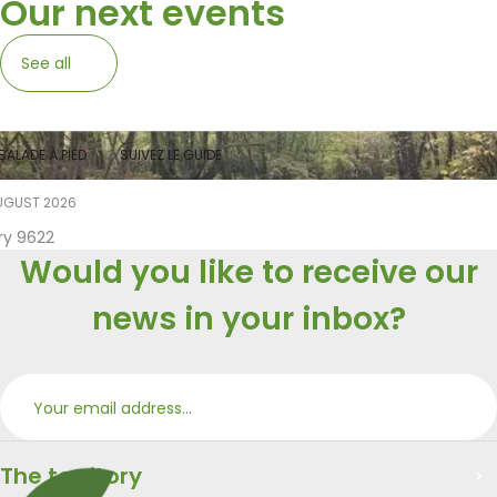
Our next events
See all
BALADE À PIED
SUIVEZ LE GUIDE
UGUST 2026
ry 9622
Would you like to receive our
news in your inbox?
Subs
Merci
The territory