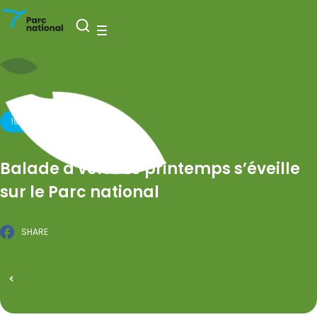
National Park Entre-Sambre-et-Meuse
Open search
Menu
19 APRIL 2026
Balade à vélo : Le printemps s’éveille
sur le Parc national
SHARE
Facebook
PUBLISHED ON 18 FEBRUARY 2026
All events