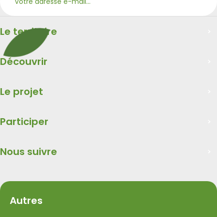
S’ab
Merci
Le territoire
Découvrir
Le projet
Participer
Nous suivre
Autres