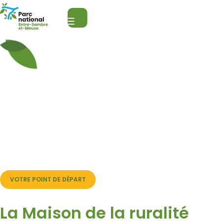
Parc national de l’Entre-Sambre-et-Meuse
Ouvrir la recherche
Menu
Lacs et vallées de
Fagne
Au Nord du Parc national, Froidchapelle vous attend pour une
escale apaisante. C’est le point de départ idéal pour une
randonnée à vélo, entre les plaisirs nautiques des Lacs de l’Eau
d’Heure et la beauté sauvage du bocage de Fagne.
VOTRE POINT DE DÉPART
La Maison de la ruralité